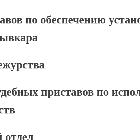
авов по обеспечению устан
тывкара
ежурства
удебных приставов по испо
ств
 отдел