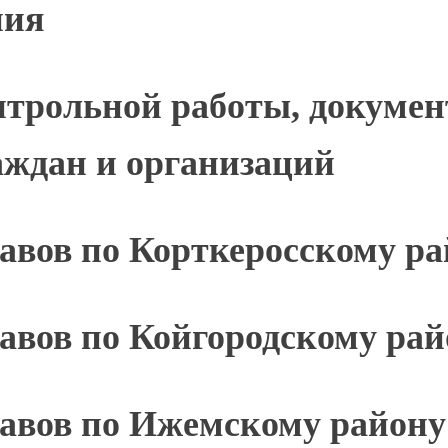
ния
трольной работы, докумен
аждан и организаций
авов по Корткеросскому р
авов по Койгородскому рай
тавов по Ижемскому району