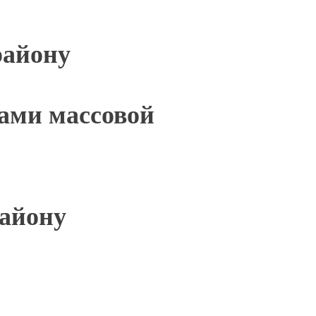
району
вами массовой
району