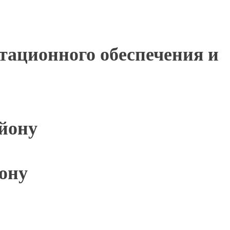
тационного обеспечения и
айону
ону