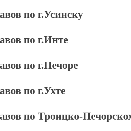
авов по г.Усинску
авов по г.Инте
авов по г.Печоре
вов по г.Ухте
тавов по Троицко-Печорско