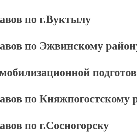
авов по г.Вуктылу
тавов по Эжвинскому райо
мобилизационной подготов
авов по Княжпогостскому 
авов по г.Сосногорску