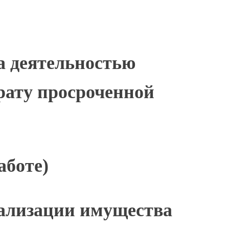
за деятельностью
рату просроченной
аботе)
еализации имущества