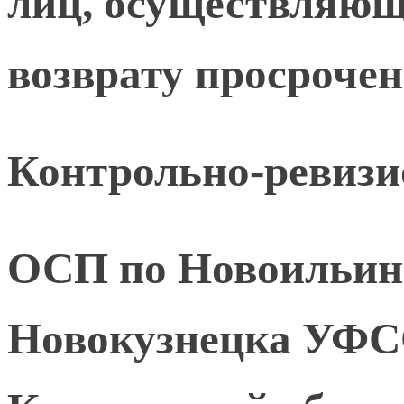
лиц, осуществляющ
возврату просроче
Контрольно-ревизи
ОСП по Новоильинс
Новокузнецка УФС